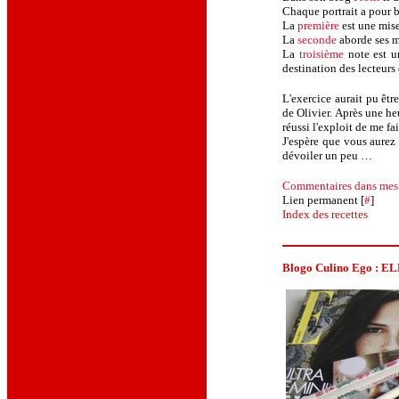
Chaque portrait a pour bu
La
première
est une mise 
La
seconde
aborde ses m
La
troisième
note est u
destination des lecteurs
L'exercice aurait pu être
de
Olivier
. Après une he
réussi l'exploit de me f
J'espère que vous aurez 
dévoiler un peu …
Commentaires
dans mes
Lien permanent [
#
]
Index des recettes
Blogo Culino Ego :
ELL