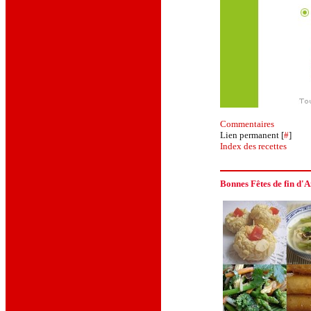
Commentaires
Lien permanent [
#
]
Index des recettes
Bonnes Fêtes de fin d'A