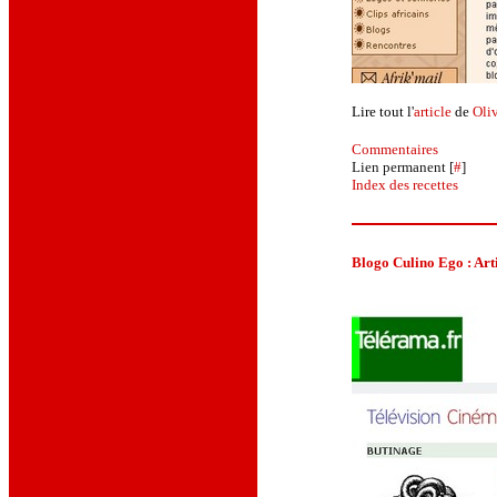
Lire tout l'
article
de
Oli
Commentaires
Lien permanent [
#
]
Index des recettes
Blogo Culino Ego :
Art