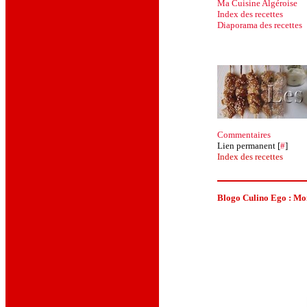
Ma Cuisine Algéroise
Index
des recettes
Diaporama des
recettes
Commentaires
Lien permanent [
#
]
Index des recettes
Blogo Culino Ego :
Mon