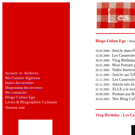
Blogo Culino Ego :
Dern
Article dans 
24.04.2006 :
Les Casserol
15.03.2006 :
Vlog Birthday
30.01.2006 :
Mon
Portrait
29.01.2006 :
Vidéo Intervie
20.12.2005 :
Accueil et Archives
:
Article sur Té
20.12.2005
Ma Cuisine Algéroise
: Les Casserole
22.11.2005
Index des recettes
:
Article très 
03.11.2005
Diaporama
des
recettes
: ELLE a le nez
31.10.2005
Me contacter
:
Portrait
par
Ro
29.09.2005
Blogo Culino Ego
: Néo Blog Culi
30.04.2005
Livres
& Blogosphère Culinaire
Version xml
Vlog Birthday : Les Ca
www.
flick
r
.com