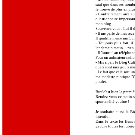
sauf que dans ses nombr
le trouve de plus en plu
- Contrairement aux aut
questionnaire impersonn
mon blog ...
Souvenez vous : Lui il d
- Il me parle de mes rece
Il qualifie même ma Cuisi
- Toujours plus fort, i
lendemain matin ... rien 
- Il "sourit" au téléphon
Pour un animateur radio 
- Mis à part le Blog Cu
quels sont mes goûts mus
- Le fait que cela soit 
ma modeste rubrique "Cu
poulet.
Bref c'est bien la premièr
Rendez-vous ce matin sur
spontanéité voulue !
Je souhaite aussi la B
intention :
Dans le texte les liens
gauche toutes les rubriq