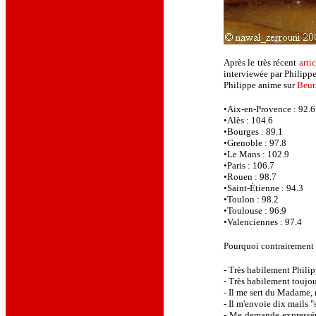
Après le très récent
arti
interviewée par Philipp
Philippe anime sur
Beur
•Aix-en-Provence : 92.6
•Alès : 104.6
•Bourges : 89.1
•Grenoble : 97.8
•Le Mans : 102.9
•Paris : 106.7
•Rouen : 98.7
•Saint-Étienne : 94.3
•Toulon : 98.2
•Toulouse : 96.9
•Valenciennes : 97.4
Pourquoi contrairement a
- Très habilement Philip
- Très habilement toujou
- Il me sert du Madame, 
- Il m'envoie dix mails "
- Me demande expresséme