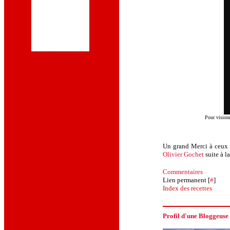
what is this?
Pour visionn
Un grand Merci à ceux q
Olivier Gochet
suite à l
Commentaires
Lien permanent [
#
]
Index des recettes
Profil d'une Bloggeuse C