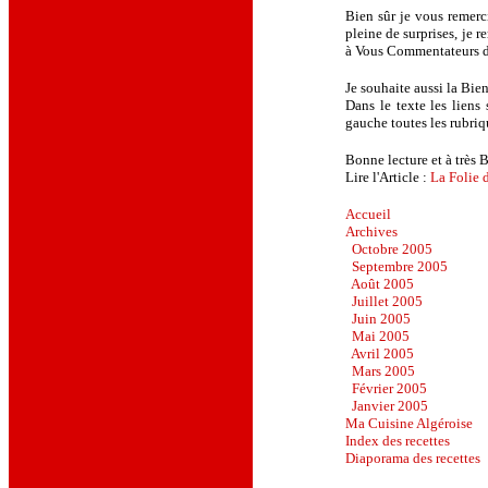
Bien sûr je vous remerc
pleine de surprises, je
à Vous Commentateurs de
Je souhaite aussi la Bie
Dans le texte les liens
gauche toutes les rubriq
Bonne lecture et à très B
Lire l'Article :
La Folie 
Accueil
Archives
Octobre 2005
Septembre 2005
Août 2005
Juillet 2005
Juin 2005
Mai 2005
Avril 2005
Mars 2005
Février 2005
Janvier 2005
Ma Cuisine Algéroise
Index
des recettes
Diaporama des
recettes