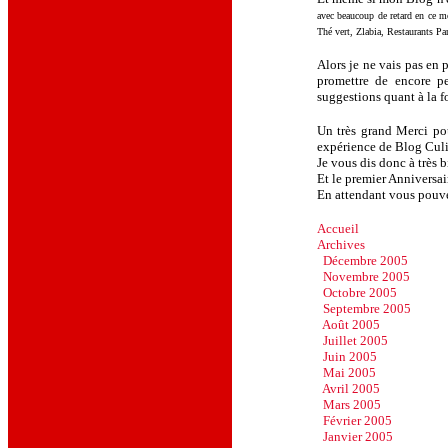
avec beaucoup de retard en ce
Thé vert, Zlabia, Restaurants Pa
Alors je ne vais pas en 
promettre de encore pea
suggestions quant à la 
Un très grand Merci pou
expérience de Blog Culin
Je vous dis donc à très 
Et le premier Anniversai
En attendant vous pouvez
Accueil
Archives
Décembre 2005
Novembre 2005
Octobre 2005
Septembre 2005
Août 2005
Juillet 2005
Juin 2005
Mai 2005
Avril 2005
Mars 2005
Février 2005
Janvier 2005