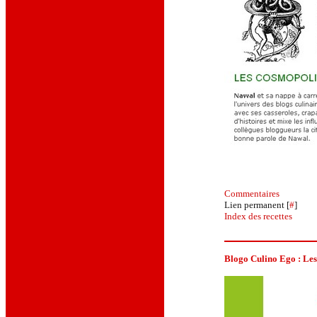
Commentaires
Lien permanent [
#
]
Index des recettes
Blogo Culino Ego :
Les