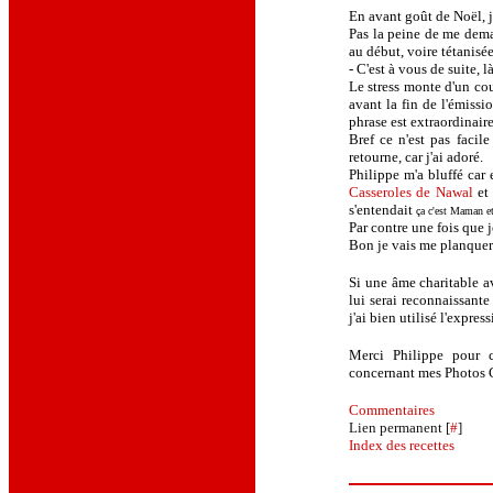
En avant goût de Noël, 
Pas la peine de me dema
au début, voire tétanisé
- C'est à vous de suite, 
Le stress monte d'un co
avant la fin de l'émissio
phrase est extraordinair
Bref ce n'est pas facil
retourne, car j'ai adoré.
Philippe m'a bluffé car 
Casseroles de Nawal
et
s'entendait
ça c'est Maman et
Par contre une fois que j
Bon je vais me planquer 
Si une âme charitable a
lui serai reconnaissante
j'ai bien utilisé l'expres
Merci Philippe pour c
concernant mes Photos C
Commentaires
Lien permanent [
#
]
Index des recettes