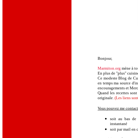
Bonjour,
Marmiton.org
mène à tou
En plus de "plus" cuisin
Ce modeste Blog de Cuis
en temps ma source d'in
encouragements et Merci
Quand les recettes sont 
originale.
(Les liens son
Vous pouvez me contact
soit au bas de 
instantané
soit par mail
en c