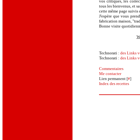
vos critiques, les corre
tous les bienvenus, et sa
cette même page suivis 
J'espère que vous prendr
fabrication maison, "tra
Bonne visite quotidienne
W
Technorati :
des Links v
Technorati :
des Links v
Commentaires
Me contacter
Lien permanent [
#
]
Index des recettes